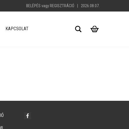
BELÉPÉS
vagy
REGISZTRÁCIÓ
|
2026.08.07.
Search
KAPCSOLAT
IÓ
MI