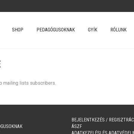
SHOP
PEDAGÓGUSOKNAK
GYÍK
RÓLUNK
E
 mailing lists subscribers.
BEJELENTKEZÉS / REGISZTRÁC
ÓGUSOKNAK
ÁSZF
K
ADATKEZELÉSI ÉS ADATVÉDEL