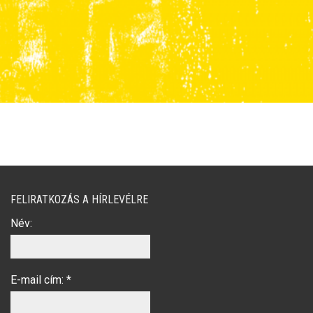
gyermekkönyveket illusztrált, lámpafénynél
inkább képregényeket rajzolt, de manapság már
nem ilyen egyszerű ez élete. Készülhet
képregény gyereknek, felnőttnek, sötétben és
világosban egyaránt.
FELIRATKOZÁS A HÍRLEVÉLRE
Név:
E-mail cím:
*