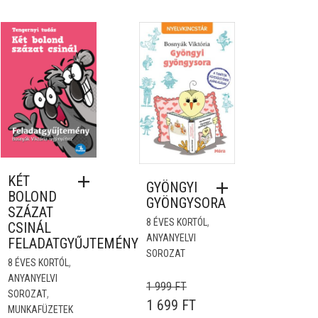
KÉT
GYÖNGYI
BOLOND
GYÖNGYSORA
SZÁZAT
,
8 ÉVES KORTÓL
CSINÁL
ANYANYELVI
FELADATGYŰJTEMÉNY
SOROZAT
,
8 ÉVES KORTÓL
ANYANYELVI
1 999
FT
,
SOROZAT
 499 FT.
 IS: 1 999 FT.
ORIGINAL PRICE WAS: 1 999 F
CURRENT PRICE IS: 1 
1 699
FT
MUNKAFÜZETEK