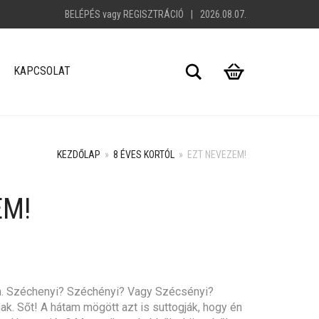
BELÉPÉS
vagy
REGISZTRÁCIÓ
|
2026.08.07.
Search
KAPCSOLAT
KEZDŐLAP
»
8 ÉVES KORTÓL
»
EZT NEVEZEM!
EM!
+
n. Széchenyi? Széchényi? Vagy Szécsényi?
ak. Sőt! A hátam mögött azt is suttogják, hogy én