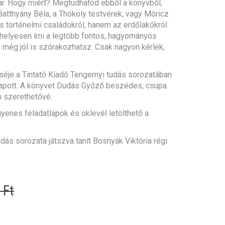
r. Hogy miért? Megtudhatod ebből a könyvből,
Batthyány Béla, a Thököly testvérek, vagy Móricz
s történelmi családokról, hanem az erdőlakókról
helyesen írni a legtöbb fontos, hagyományos
 még jól is szórakozhatsz. Csak nagyon kérlek,
séje a Tintató Kiadó Tengernyi tudás sorozatában
 kapott. A könyvet Dudás Győző beszédes, csupa
n szerethetővé.
gyenes feladatlapok és oklevél letölthető a
udás sorozata játszva tanít Bosnyák Viktória régi
Original
Current
0
Ft
price
price
was:
is: