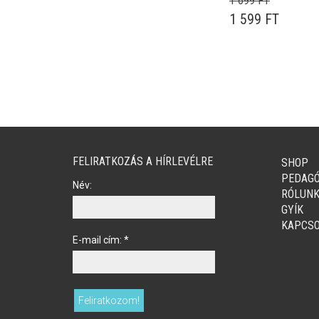
1 699
FT
ORIGINAL PRICE
CURREN
1 599
FT
FELIRATKOZÁS A HÍRLEVÉLRE
SHOP
PEDAG
Név:
RÓLUN
GYÍK
KAPCSO
E-mail cím:
*