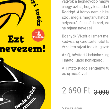
vagyok a legnagyobb magya
ahogy azt is, hogy kicsoda 
Rodrigó. A könyv nem a híre
szól, mégis megtanulhatod 
helyesírású családnevet, és
ne rajtam nevess!
Bosnyák Viktória ismert me
kedves, új kerettörténetet
érzelem rajzai teszik igazá
Az új, bővített kiadáshoz in
Tintató Kiadó honlapjáról.
A Tintató Kiadó Tengernyi t
és új meséivel.
2 690
Ft
3 09
5 készleten