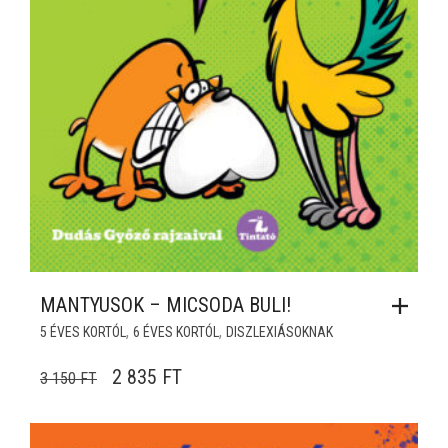
MANTYUSOK – MICSODA BULI!
,
,
5 ÉVES KORTÓL
6 ÉVES KORTÓL
DISZLEXIÁSOKNAK
ORIGINAL PRICE WAS: 3 150 FT.
CURRENT PRICE IS: 2 835 FT.
2 835
FT
3 150
FT