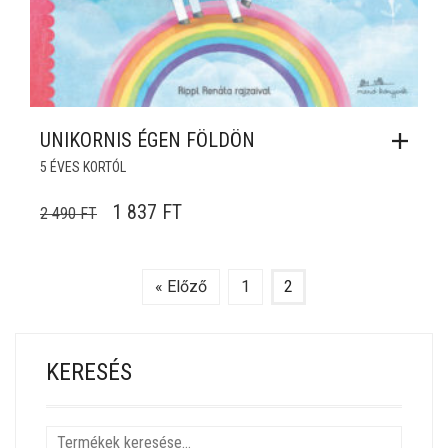
UNIKORNIS ÉGEN FÖLDÖN
5 ÉVES KORTÓL
ORIGINAL PRICE WAS: 2 490 FT.
CURRENT PRICE IS: 1 837 FT.
1 837
FT
2 490
FT
« Előző
1
2
KERESÉS