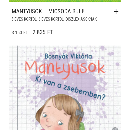
MANTYUSOK – MICSODA BULI!
,
,
5 ÉVES KORTÓL
6 ÉVES KORTÓL
DISZLEXIÁSOKNAK
ORIGINAL PRICE WAS: 3 150 FT.
CURRENT PRICE IS: 2 835 FT.
2 835
FT
3 150
FT