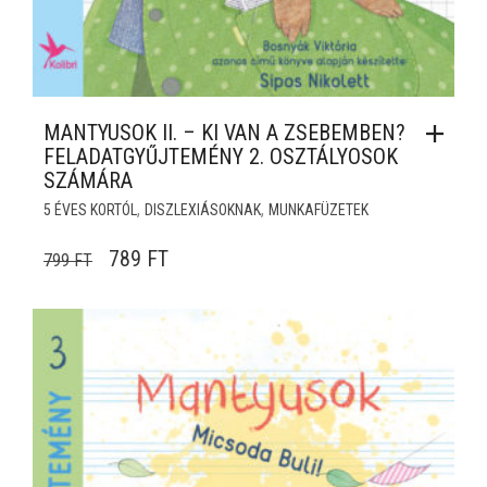
MANTYUSOK II. – KI VAN A ZSEBEMBEN?
FELADATGYŰJTEMÉNY 2. OSZTÁLYOSOK
SZÁMÁRA
,
,
5 ÉVES KORTÓL
DISZLEXIÁSOKNAK
MUNKAFÜZETEK
ORIGINAL PRICE WAS: 799 FT.
CURRENT PRICE IS: 789 FT.
789
FT
799
FT