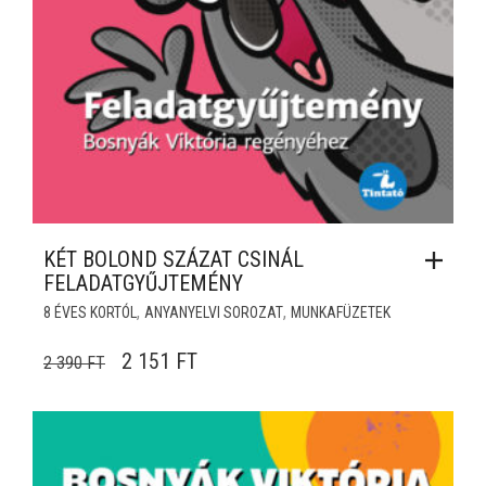
KÉT BOLOND SZÁZAT CSINÁL
FELADATGYŰJTEMÉNY
,
,
8 ÉVES KORTÓL
ANYANYELVI SOROZAT
MUNKAFÜZETEK
ORIGINAL PRICE WAS: 2 390 FT.
CURRENT PRICE IS: 2 151 FT.
2 151
FT
2 390
FT