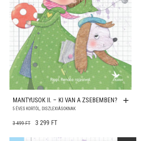
MANTYUSOK II. – KI VAN A ZSEBEMBEN?
,
5 ÉVES KORTÓL
DISZLEXIÁSOKNAK
ORIGINAL PRICE WAS: 3 499 FT.
CURRENT PRICE IS: 3 299 FT.
3 299
FT
3 499
FT