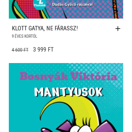
KLOTT GATYA, NE FÁRASSZ!
9 ÉVES KORTÓL
ORIGINAL PRICE WAS: 4 600 FT.
CURRENT PRICE IS: 3 999 FT.
3 999
FT
4 600
FT