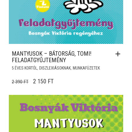
MANTYUSOK – BÁTORSÁG, TOMI!
FELADATGYŰJTEMÉNY
,
,
5 ÉVES KORTÓL
DISZLEXIÁSOKNAK
MUNKAFÜZETEK
ORIGINAL PRICE WAS: 2 390 FT.
CURRENT PRICE IS: 2 150 FT.
2 150
FT
2 390
FT