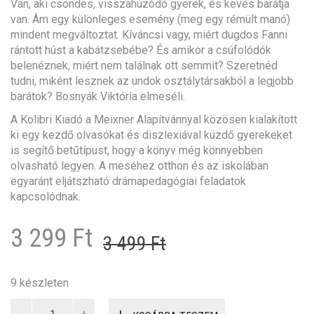
Van, aki csöndes, visszahúzódó gyerek, és kevés barátja
van. Ám egy különleges esemény (meg egy rémült manó)
mindent megváltoztat. Kíváncsi vagy, miért dugdos Fanni
rántott húst a kabátzsebébe? És amikor a csúfolódók
belenéznek, miért nem találnak ott semmit? Szeretnéd
tudni, miként lesznek az undok osztálytársakból a legjobb
barátok? Bosnyák Viktória elmeséli.
A Kolibri Kiadó a Meixner Alapítvánnyal közösen kialakított
ki egy kezdő olvasókat és diszlexiával küzdő gyerekeket
is segítő betűtípust, hogy a könyv még könnyebben
olvasható legyen. A meséhez otthon és az iskolában
egyaránt eljátszható drámapedagógiai feladatok
kapcsolódnak.
Original
Current
3 299
Ft
3 499
Ft
price
price
was:
is:
9 készleten
Mantyusok
3
3