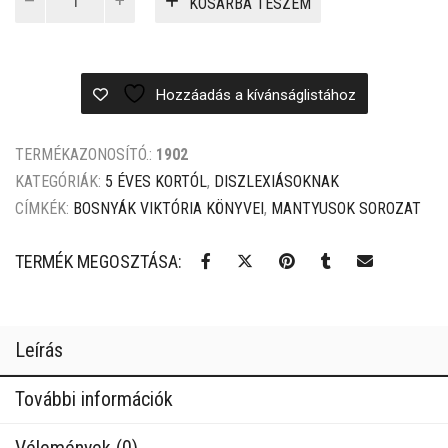
KOSÁRBA TESZEM
II.
499 Ft.
299 Ft.
-
Ki
van
Hozzáadás a kívánságlistához
a
zsebemben?
mennyiség
TERMÉKAZONOSÍTÓ.:
1902
KATEGÓRIÁK:
5 ÉVES KORTÓL
,
DISZLEXIÁSOKNAK
CÍMKÉK:
BOSNYÁK VIKTÓRIA KÖNYVEI
,
MANTYUSOK SOROZAT
TERMÉK MEGOSZTÁSA:
Leírás
További információk