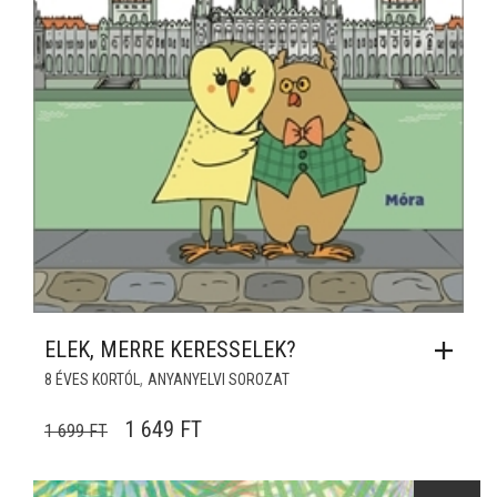
ELEK, MERRE KERESSELEK?
,
8 ÉVES KORTÓL
ANYANYELVI SOROZAT
ORIGINAL PRICE WAS: 1 699 FT.
CURRENT PRICE IS: 1 649 FT.
1 649
FT
1 699
FT