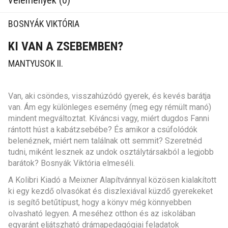
Vélemények (0)
BOSNYÁK VIKTÓRIA
KI VAN A ZSEBEMBEN?
MANTYUSOK II.
Van, aki csöndes, visszahúzódó gyerek, és kevés barátja
van. Ám egy különleges esemény (meg egy rémült manó)
mindent megváltoztat. Kíváncsi vagy, miért dugdos Fanni
rántott húst a kabátzsebébe? És amikor a csúfolódók
belenéznek, miért nem találnak ott semmit? Szeretnéd
tudni, miként lesznek az undok osztálytársakból a legjobb
barátok? Bosnyák Viktória elmeséli.
A Kolibri Kiadó a Meixner Alapítvánnyal közösen kialakított
ki egy kezdő olvasókat és diszlexiával küzdő gyerekeket
is segítő betűtípust, hogy a könyv még könnyebben
olvasható legyen. A meséhez otthon és az iskolában
egyaránt eljátszható drámapedagógiai feladatok