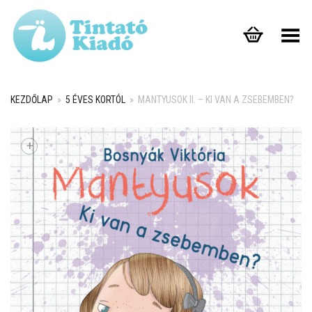
Toggle Menu
KEZDŐLAP
»
5 ÉVES KORTÓL
»
MANTYUSOK II. – KI VAN A ZSEBEMBEN?
+