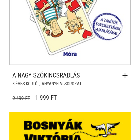
A NAGY SZÓKINCSRABLÁS
,
8 ÉVES KORTÓL
ANYANYELVI SOROZAT
ORIGINAL PRICE WAS: 2 499 FT.
CURRENT PRICE IS: 1 999 FT.
1 999
FT
2 499
FT