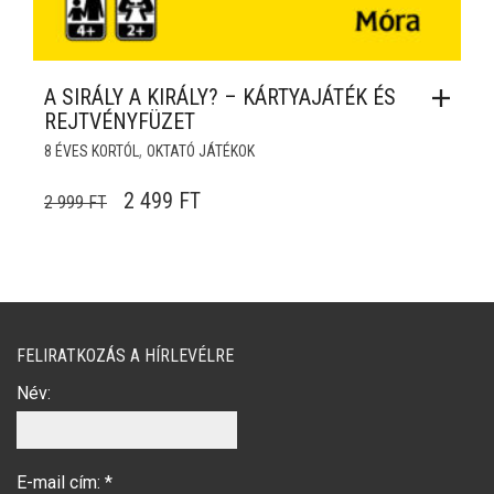
A SIRÁLY A KIRÁLY? – KÁRTYAJÁTÉK ÉS
REJTVÉNYFÜZET
,
8 ÉVES KORTÓL
OKTATÓ JÁTÉKOK
ORIGINAL PRICE WAS: 2 999 FT.
CURRENT PRICE IS: 2 499 FT.
2 499
FT
2 999
FT
FELIRATKOZÁS A HÍRLEVÉLRE
Név:
E-mail cím:
*