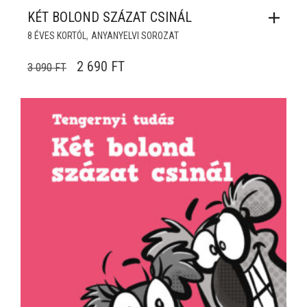
KÉT BOLOND SZÁZAT CSINÁL
,
8 ÉVES KORTÓL
ANYANYELVI SOROZAT
ORIGINAL PRICE WAS: 3 090 FT.
CURRENT PRICE IS: 2 690 FT.
2 690
FT
3 090
FT