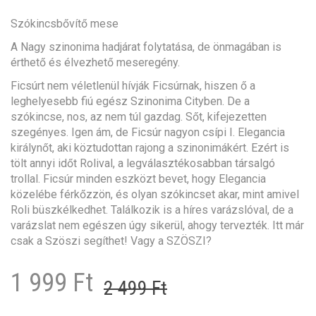
Szókincsbővítő mese
A Nagy szinonima hadjárat folytatása, de önmagában is
érthető és élvezhető meseregény.
Ficsúrt nem véletlenül hívják Ficsúrnak, hiszen ő a
leghelyesebb fiú egész Szinonima Cityben. De a
szókincse, nos, az nem túl gazdag. Sőt, kifejezetten
szegényes. Igen ám, de Ficsúr nagyon csípi I. Elegancia
királynőt, aki köztudottan rajong a szinonimákért. Ezért is
tölt annyi időt Rolival, a legválasztékosabban társalgó
trollal. Ficsúr minden eszközt bevet, hogy Elegancia
közelébe férkőzzön, és olyan szókincset akar, mint amivel
Roli büszkélkedhet. Találkozik is a híres varázslóval, de a
varázslat nem egészen úgy sikerül, ahogy tervezték. Itt már
csak a Szöszi segíthet! Vagy a SZÖSZI?
Original
Current
1 999
Ft
2 499
Ft
price
price