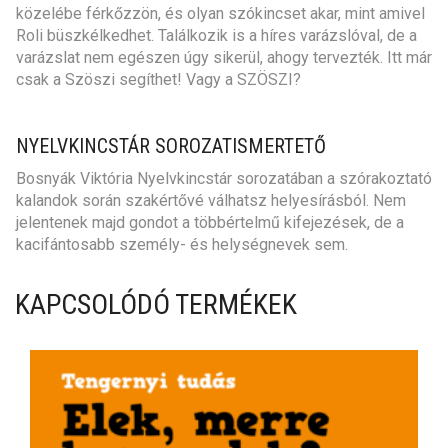
közelébe férkőzzön, és olyan szókincset akar, mint amivel
Roli büszkélkedhet. Találkozik is a híres varázslóval, de a
varázslat nem egészen úgy sikerül, ahogy tervezték. Itt már
csak a Szöszi segíthet! Vagy a SZÖSZI?
NYELVKINCSTÁR SOROZATISMERTETŐ
Bosnyák Viktória Nyelvkincstár sorozatában a szórakoztató
kalandok során szakértővé válhatsz helyesírásból. Nem
jelentenek majd gondot a többértelmű kifejezések, de a
kacifántosabb személy- és helységnevek sem.
KAPCSOLÓDÓ TERMÉKEK