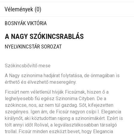
Vélemények (0)
BOSNYÁK VIKTÓRIA
A NAGY SZÓKINCSRABLÁS
NYELVKINCSTÁR SOROZAT
Szókincsbővítő mese
A Nagy szinonima hadjárat folytatása, de önmagában is
érthető és élvezhető meseregény.
Ficsúrt nem véletlenül hívják Ficsúrnak, hiszen ő a
leghelyesebb fiú egész Szinonima Cityben. De a
szókincse, nos, az nem túl gazdag. Sőt, kifejezetten
szegényes. Igen ám, de Ficsúr nagyon csípi I. Elegancia
királynőt, aki köztudottan rajong a szinonimákért. Ezért is
tölt annyi időt Rolival, a legválasztékosabban társalgó
trollal. Ficsúr minden eszközt bevet, hogy Elegancia