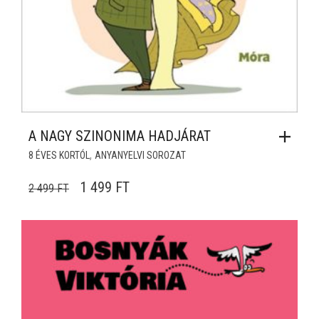
A NAGY SZINONIMA HADJÁRAT
,
8 ÉVES KORTÓL
ANYANYELVI SOROZAT
ORIGINAL PRICE WAS: 2 499 FT.
CURRENT PRICE IS: 1 499 FT.
1 499
FT
2 499
FT