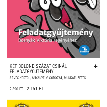
KÉT BOLOND SZÁZAT CSINÁL
FELADATGYŰJTEMÉNY
,
,
8 ÉVES KORTÓL
ANYANYELVI SOROZAT
MUNKAFÜZETEK
ORIGINAL PRICE WAS: 2 390 FT.
CURRENT PRICE IS: 2 151 FT.
2 151
FT
2 390
FT