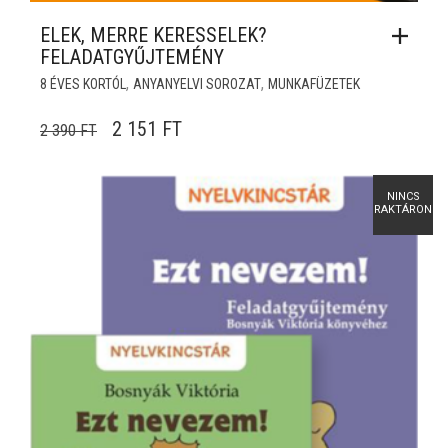
ELEK, MERRE KERESSELEK?
FELADATGYŰJTEMÉNY
,
,
8 ÉVES KORTÓL
ANYANYELVI SOROZAT
MUNKAFÜZETEK
ORIGINAL PRICE WAS: 2 390 FT.
CURRENT PRICE IS: 2 151 FT.
2 151
FT
2 390
FT
NINCS
RAKTÁRON