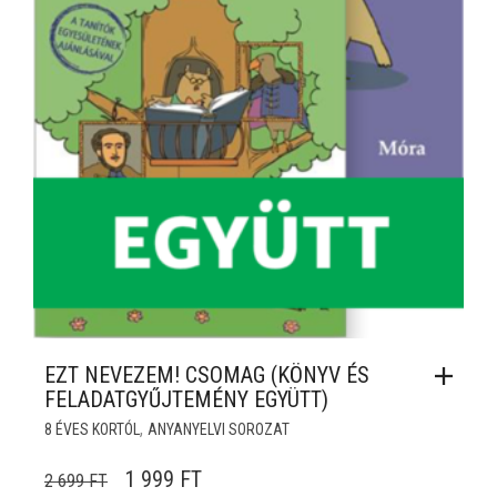
EZT NEVEZEM! CSOMAG (KÖNYV ÉS
FELADATGYŰJTEMÉNY EGYÜTT)
,
8 ÉVES KORTÓL
ANYANYELVI SOROZAT
ORIGINAL PRICE WAS: 2 699 FT.
CURRENT PRICE IS: 1 999 FT.
1 999
FT
2 699
FT