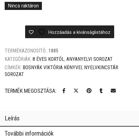
was:
is:
Nincs raktáron
2
1
499 Ft.
999 Ft.
Hozzáadás a kívánságlistához
TERMÉKAZONOSÍTÓ.:
1885
KATEGÓRIÁK:
8 ÉVES KORTÓL
,
ANYANYELVI SOROZAT
CÍMKÉK:
BOSNYÁK VIKTÓRIA KÖNYVEI
,
NYELVKINCSTÁR
SOROZAT
TERMÉK MEGOSZTÁSA:
Leírás
További információk