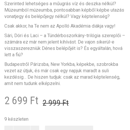
Szerinted lehetséges a műugrás víz és deszka nélkül?
Múzeumból múzeumba, pontosabban képből képbe utazás
vonatjegy és belépőjegy nélkül? Vagy képtelenség?
Csak akkor, ha Te nem az Apolló Akadémia diákja vagy!
Sári, Dóri és Laci – a Tündérboszorkány-trilógia szereplői –
számára ez már nem jelent kihívást. De vajon sikerül-e
visszaszerezniük Dénes belépőjét is? És egyáltalán, hová
lett a fiú?
Budapestről Párizsba, New Yorkba, képekbe, szobrokba
vezet az útjuk, és már csak egy napjuk maradt a suli
kezdésig… De hiszen tudjuk: csak az marad képtelenség,
amit nem tudunk elképzelni.
Original
Current
2 699
Ft
2 999
Ft
price
price
was:
is:
9 készleten
Képtelenség