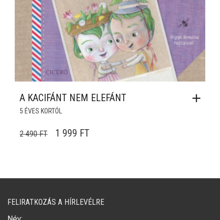
A KACIFÁNT NEM ELEFÁNT
5 ÉVES KORTÓL
ORIGINAL PRICE WAS: 2 490 FT.
CURRENT PRICE IS: 1 999 FT.
1 999
FT
2 490
FT
FELIRATKOZÁS A HÍRLEVÉLRE
Név: