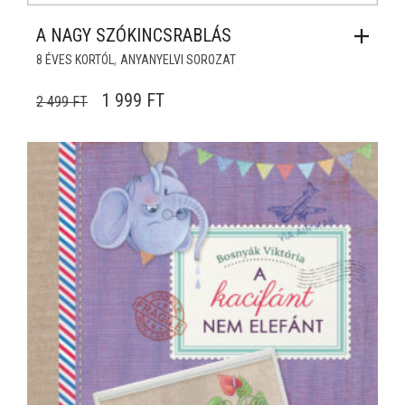
A NAGY SZÓKINCSRABLÁS
,
8 ÉVES KORTÓL
ANYANYELVI SOROZAT
ORIGINAL PRICE WAS: 2 499 FT.
CURRENT PRICE IS: 1 999 FT.
1 999
FT
2 499
FT