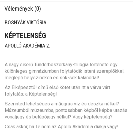
Vélemények (0)
BOSNYÁK VIKTÓRIA
KÉPTELENSÉG
APOLLÓ AKADÉMIA 2.
A nagy sikerű Tündérboszorkány-trilógia története egy
különleges gimnáziumban folytatódik isteni szereplőkkel,
meglepő helyszíneken és sok-sok kalanddal!
Az Elképesztő! című első kötet után itt a várva várt
folytatás: a Képtelenség!
Szerinted lehetséges a műugrás víz és deszka nélkül?
Múzeumból múzeumba, pontosabban képből képbe utazás
vonatjegy és belépőjegy nélkül? Vagy képtelenség?
Csak akkor, ha Te nem az Apolló Akadémia diákja vagy!