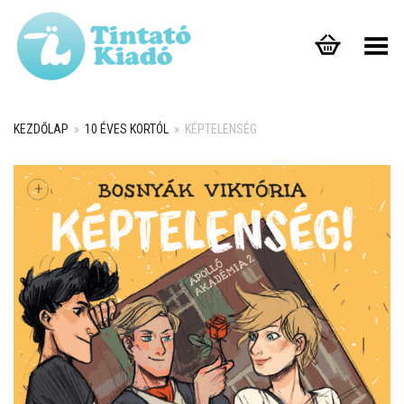
Toggle Menu
KEZDŐLAP
»
10 ÉVES KORTÓL
»
KÉPTELENSÉG
+