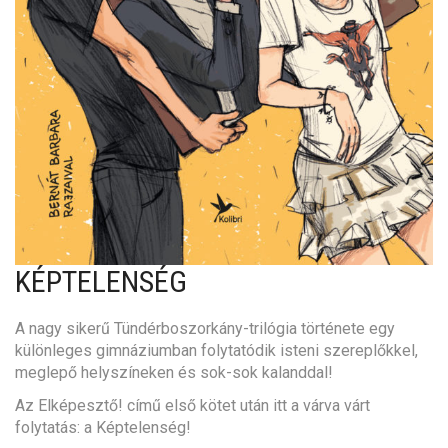
KÉPTELENSÉG
A nagy sikerű Tündérboszorkány-trilógia története egy
különleges gimnáziumban folytatódik isteni szereplőkkel,
meglepő helyszíneken és sok-sok kalanddal!
Az Elképesztő! című első kötet után itt a várva várt
folytatás: a Képtelenség!