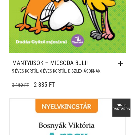
MANTYUSOK – MICSODA BULI!
,
,
5 ÉVES KORTÓL
6 ÉVES KORTÓL
DISZLEXIÁSOKNAK
ORIGINAL PRICE WAS: 3 150 FT.
CURRENT PRICE IS: 2 835 FT.
2 835
FT
3 150
FT
NINCS
RAKTÁRON