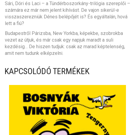
Sári, Dóri és Laci – a Tündérboszorkány-trilógia szereplői –
számára ez már nem jelent kihívást. De vajon sikerül-e
visszaszerezniük Dénes belépőjét is? És egyáltalán, hová
lett a fiú?
Budapestről Párizsba, New Yorkba, képekbe, szobrokba
vezet az útjuk, és már csak egy napjuk maradt a suli
kezdésig… De hiszen tudjuk: csak az marad képtelenség,
amit nem tudunk elképzelni.
KAPCSOLÓDÓ TERMÉKEK