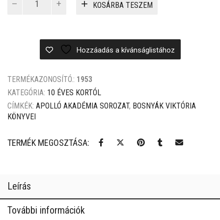
2
2
KOSÁRBA TESZEM
mennyiség
999 Ft.
699 Ft.
Hozzáadás a kívánságlistához
TERMÉKAZONOSÍTÓ.:
1953
KATEGÓRIA:
10 ÉVES KORTÓL
CÍMKÉK:
APOLLÓ AKADÉMIA SOROZAT
,
BOSNYÁK VIKTÓRIA
KÖNYVEI
TERMÉK MEGOSZTÁSA:
Leírás
További információk