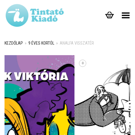
Toggle Menu
KEZDŐLAP
»
9 ÉVES KORTÓL
»
ANALFA VISSZATÉR
+