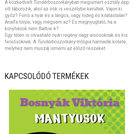
ott táborozik, ahol az írók is veszélybe kerültek. Vajon ki
győz? Forró a nyár és a lángos, vagy hideg és kilátástalan?
Analfa törpe, vagy mégsem az? És megnyugtató, ha a
konyhások nem Barbie-k?
Egy télen is olvasható nyári regény nagy alsósoknak és kis
felsősöknek. A
Tündérboszorkány-trilógia
harmadik kötete,
melyhez nem muszáj ismerni az előző részeket.
KAPCSOLÓDÓ TERMÉKEK