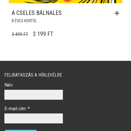
A CSELES BÁLNALES
8 ÉVES KORTÓL
ORIGINAL PRICE WAS: 3 499 FT.
CURRENT PRICE IS: 3 199 FT.
3 199
FT
3 499
FT
FELIRATKOZÁS A HÍRLEVÉLRE
Név:
E-mail cím:
*