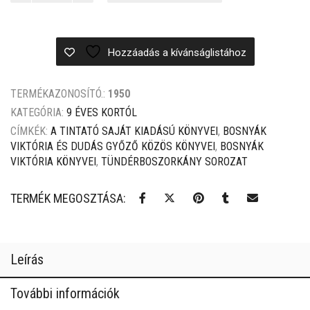
600 Ft.
999 Ft.
Hozzáadás a kívánságlistához
TERMÉKAZONOSÍTÓ.:
1950
KATEGÓRIA:
9 ÉVES KORTÓL
CÍMKÉK:
A TINTATÓ SAJÁT KIADÁSÚ KÖNYVEI
,
BOSNYÁK
VIKTÓRIA ÉS DUDÁS GYŐZŐ KÖZÖS KÖNYVEI
,
BOSNYÁK
VIKTÓRIA KÖNYVEI
,
TÜNDÉRBOSZORKÁNY SOROZAT
TERMÉK MEGOSZTÁSA:
Leírás
További információk