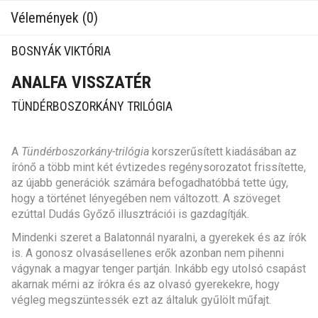
Vélemények (0)
BOSNYÁK VIKTÓRIA
ANALFA VISSZATÉR
TÜNDÉRBOSZORKÁNY TRILÓGIA
A
Tündérboszorkány-trilógia
korszerűsített kiadásában az
írónő a több mint két évtizedes regénysorozatot frissítette,
az újabb generációk számára befogadhatóbbá tette úgy,
hogy a történet lényegében nem változott. A szöveget
ezúttal Dudás Győző illusztrációi is gazdagítják.
Mindenki szeret a Balatonnál nyaralni, a gyerekek és az írók
is. A gonosz olvasásellenes erők azonban nem pihenni
vágynak a magyar tenger partján. Inkább egy utolsó csapást
akarnak mérni az írókra és az olvasó gyerekekre, hogy
végleg megszüntessék ezt az általuk gyűlölt műfajt.
A közkedvelt
Tündérboszorkány
ban megismert osztály épp