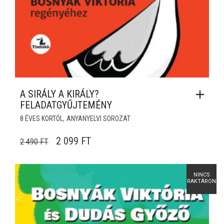
A SIRÁLY A KIRÁLY?
FELADATGYŰJTEMÉNY
,
8 ÉVES KORTÓL
ANYANYELVI SOROZAT
ORIGINAL PRICE WAS: 2 490 FT.
CURRENT PRICE IS: 2 099 FT.
2 099
FT
2 490
FT
NINCS
RAKTÁRON