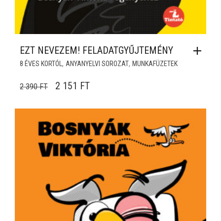
EZT NEVEZEM! FELADATGYŰJTEMÉNY
,
,
8 ÉVES KORTÓL
ANYANYELVI SOROZAT
MUNKAFÜZETEK
ORIGINAL PRICE WAS: 2 390 FT.
CURRENT PRICE IS: 2 151 FT.
2 151
FT
2 390
FT