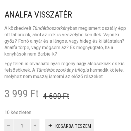
ANALFA VISSZATÉR
A közkedvelt
Tündérboszorkány
ban megismert osztály épp
ott táborozik, ahol az írók is veszélybe kerültek. Vajon ki
győz? Forró a nyár és a lángos, vagy hideg és kilátástalan?
Analfa törpe, vagy mégsem az? És megnyugtató, ha a
konyhások nem Barbie-k?
Egy télen is olvasható nyári regény nagy alsósoknak és kis
felsősöknek. A
Tündérboszorkány-trilógia
harmadik kötete,
melyhez nem muszáj ismerni az előző részeket.
Original
Current
3 999
Ft
4 600
Ft
price
price
was:
is:
10 készleten
Analfa
4
3
KOSÁRBA TESZEM
visszatér
mennyiség