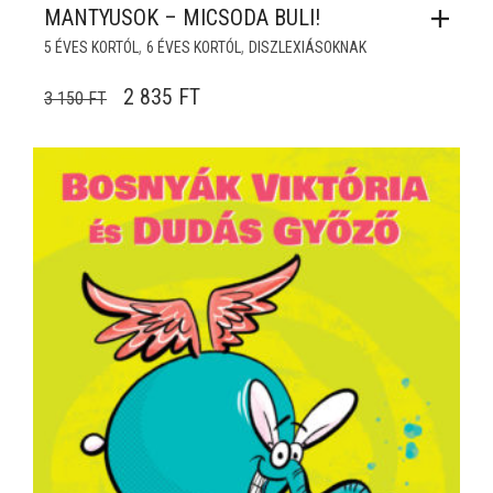
MANTYUSOK – MICSODA BULI!
,
,
5 ÉVES KORTÓL
6 ÉVES KORTÓL
DISZLEXIÁSOKNAK
ORIGINAL PRICE WAS: 3 150 FT.
CURRENT PRICE IS: 2 835 FT.
2 835
FT
3 150
FT