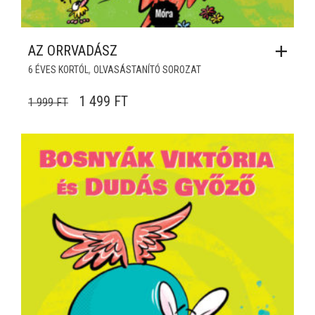
AZ ORRVADÁSZ
,
6 ÉVES KORTÓL
OLVASÁSTANÍTÓ SOROZAT
ORIGINAL PRICE WAS: 1 999 FT.
CURRENT PRICE IS: 1 499 FT.
1 499
FT
1 999
FT