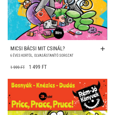
MICSI BÁCSI MIT CSINÁL?
,
6 ÉVES KORTÓL
OLVASÁSTANÍTÓ SOROZAT
ORIGINAL PRICE WAS: 1 999 FT.
CURRENT PRICE IS: 1 499 FT.
1 499
FT
1 999
FT