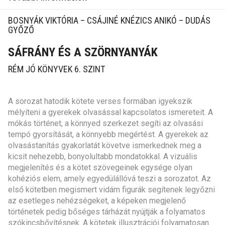
BOSNYÁK VIKTÓRIA – CSÁJINÉ KNÉZICS ANIKÓ – DUDÁS
GYŐZŐ
SÁFRÁNY ÉS A SZÖRNYANYÁK
RÉM JÓ KÖNYVEK 6. SZINT
A sorozat hatodik kötete verses formában igyekszik
mélyíteni a gyerekek olvasással kapcsolatos ismereteit. A
mókás történet, a könnyed szerkezet segíti az olvasási
tempó gyorsítását, a könnyebb megértést. A gyerekek az
olvasástanítás gyakorlatát követve ismerkednek meg a
kicsit nehezebb, bonyolultabb mondatokkal. A vizuális
megjelenítés és a kötet szövegeinek egysége olyan
kohéziós elem, amely egyedülállóvá teszi a sorozatot. Az
első kötetben megismert vidám figurák segítenek legyőzni
az esetleges nehézségeket, a képeken megjelenő
történetek pedig bőséges tárházát nyújtják a folyamatos
szókincsbővítésnek. A kötetek illusztrációi folyamatosan