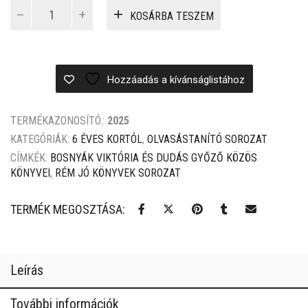
Sáfrány
1
1
KOSÁRBA TESZEM
és
999 Ft.
499 Ft.
a
szörnyanyák
mennyiség
Hozzáadás a kívánságlistához
TERMÉKAZONOSÍTÓ.:
2025
KATEGÓRIÁK:
6 ÉVES KORTÓL
,
OLVASÁSTANÍTÓ SOROZAT
CÍMKÉK:
BOSNYÁK VIKTÓRIA ÉS DUDÁS GYŐZŐ KÖZÖS
KÖNYVEI
,
RÉM JÓ KÖNYVEK SOROZAT
TERMÉK MEGOSZTÁSA:
Leírás
További információk