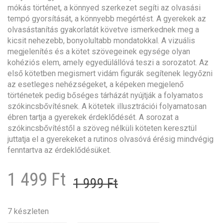
mókás történet, a könnyed szerkezet segíti az olvasási
tempó gyorsítását, a könnyebb megértést. A gyerekek az
olvasástanítás gyakorlatát követve ismerkednek meg a
kicsit nehezebb, bonyolultabb mondatokkal. A vizuális
megjelenítés és a kötet szövegeinek egysége olyan
kohéziós elem, amely egyedülállóvá teszi a sorozatot. Az
első kötetben megismert vidám figurák segítenek legyőzni
az esetleges nehézségeket, a képeken megjelenő
történetek pedig bőséges tárházát nyújtják a folyamatos
szókincsbővítésnek. A kötetek illusztrációi folyamatosan
ébren tartja a gyerekek érdeklődését. A sorozat a
szókincsbővítéstől a szöveg nélküli köteten keresztül
juttatja el a gyerekeket a rutinos olvasóvá érésig mindvégig
fenntartva az érdeklődésüket.
Original
Current
1 499
Ft
1 999
Ft
price
price
was:
is:
7 készleten