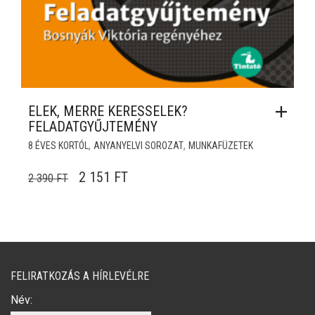
ELEK, MERRE KERESSELEK?
FELADATGYŰJTEMÉNY
,
,
8 ÉVES KORTÓL
ANYANYELVI SOROZAT
MUNKAFÜZETEK
ORIGINAL PRICE WAS: 2 390 FT.
CURRENT PRICE IS: 2 151 FT.
2 151
FT
2 390
FT
FELIRATKOZÁS A HÍRLEVÉLRE
Név: