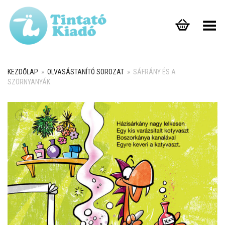
Toggle Menu
KEZDŐLAP
»
OLVASÁSTANÍTÓ SOROZAT
»
SÁFRÁNY ÉS A
SZÖRNYANYÁK
+