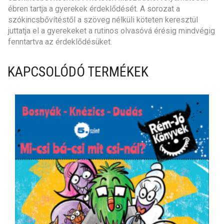
ébren tartja a gyerekek érdeklődését. A sorozat a
szókincsbővítéstől a szöveg nélküli köteten keresztül
juttatja el a gyerekeket a rutinos olvasóvá érésig mindvégig
fenntartva az érdeklődésüket.
KAPCSOLÓDÓ TERMÉKEK