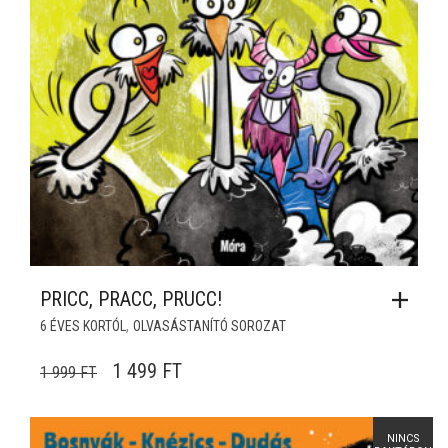
PRICC, PRACC, PRUCC!
,
6 ÉVES KORTÓL
OLVASÁSTANÍTÓ SOROZAT
ORIGINAL PRICE WAS: 1 999 FT.
CURRENT PRICE IS: 1 499 FT.
1 499
FT
1 999
FT
NINCS