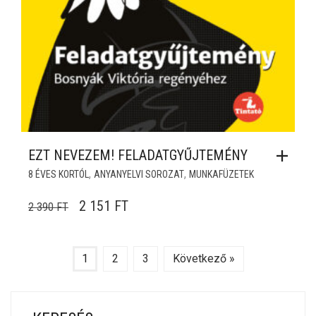
EZT NEVEZEM! FELADATGYŰJTEMÉNY
,
,
8 ÉVES KORTÓL
ANYANYELVI SOROZAT
MUNKAFÜZETEK
ORIGINAL PRICE WAS: 2 390 FT.
CURRENT PRICE IS: 2 151 FT.
2 151
FT
2 390
FT
1
2
3
Következő »