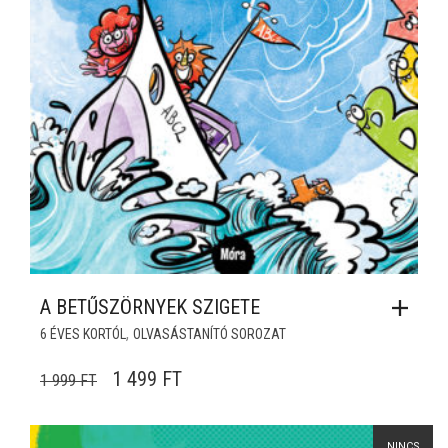
A BETŰSZÖRNYEK SZIGETE
,
6 ÉVES KORTÓL
OLVASÁSTANÍTÓ SOROZAT
ORIGINAL PRICE WAS: 1 999 FT.
CURRENT PRICE IS: 1 499 FT.
1 499
FT
1 999
FT
NINCS