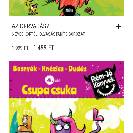
AZ ORRVADÁSZ
,
6 ÉVES KORTÓL
OLVASÁSTANÍTÓ SOROZAT
ORIGINAL PRICE WAS: 1 999 FT.
CURRENT PRICE IS: 1 499 FT.
1 499
FT
1 999
FT