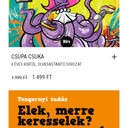
CSUPA CSUKA
,
6 ÉVES KORTÓL
OLVASÁSTANÍTÓ SOROZAT
ORIGINAL PRICE WAS: 1 999 FT.
CURRENT PRICE IS: 1 499 FT.
1 499
FT
1 999
FT