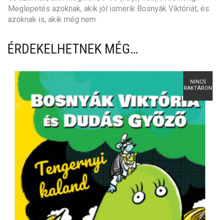
Meglepetés azoknak, akik jól ismerik Bosnyák Viktóriát, és
azoknak is, akik még nem.
ÉRDEKELHETNEK MÉG…
NINCS
RAKTÁRON