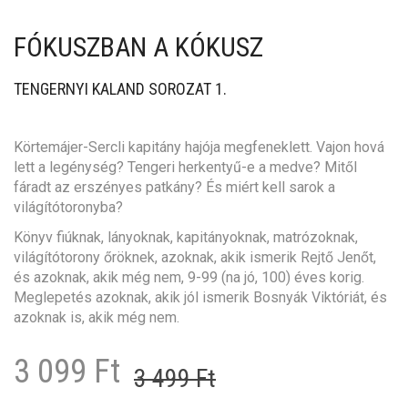
FÓKUSZBAN A KÓKUSZ
TENGERNYI KALAND SOROZAT 1.
Körtemájer-Sercli kapitány hajója megfeneklett. Vajon hová
lett a legénység? Tengeri herkentyű-e a medve? Mitől
fáradt az erszényes patkány? És miért kell sarok a
világítótoronyba?
Könyv fiúknak, lányoknak, kapitányoknak, matrózoknak,
világítótorony őröknek, azoknak, akik ismerik Rejtő Jenőt,
és azoknak, akik még nem, 9-99 (na jó, 100) éves korig.
Meglepetés azoknak, akik jól ismerik Bosnyák Viktóriát, és
azoknak is, akik még nem.
Original
Current
3 099
Ft
3 499
Ft
price
price