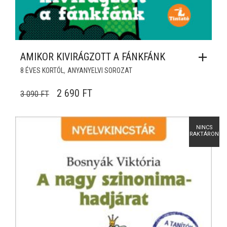
AMIKOR KIVIRÁGZOTT A FÁNKFÁNK
,
8 ÉVES KORTÓL
ANYANYELVI SOROZAT
ORIGINAL PRICE WAS: 3 090 FT.
CURRENT PRICE IS: 2 690 FT.
2 690
FT
3 090
FT
NINCS
RAKTÁRON