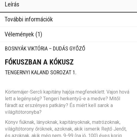
Leírás
További információk
Vélemények (1)
BOSNYÁK VIKTÓRIA – DUDÁS GYŐZŐ
FÓKUSZBAN A KÓKUSZ
TENGERNYI KALAND SOROZAT 1.
Körtemájer-Sercli kapitány hajója megfeneklett. Vajon hová
lett a legénység? Tengeri herkentyű-e a medve? Mitől
fáradt az erszényes patkány? És miért kell sarok a
világítótoronyba?
Könyv fiúknak, lányoknak, kapitányoknak, matrózoknak,
világítótorony őröknek, azoknak, akik ismerik Rejtő Jenőt,
és azoknak, akik még nem, 9-99 (na jó, 100) éves korig.