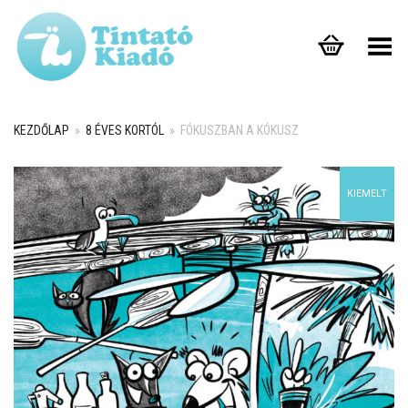
Toggle Menu
KEZDŐLAP
»
8 ÉVES KORTÓL
»
FÓKUSZBAN A KÓKUSZ
+
KIEMELT