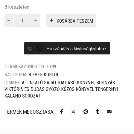
was:
is:
8 készleten
Fókuszban
3
3
KOSÁRBA TESZEM
a
499 Ft.
099 Ft.
kókusz
mennyiség
Hozzáadás a kívánságlistához
TERMÉKAZONOSÍTÓ.:
1749
KATEGÓRIA:
8 ÉVES KORTÓL
CÍMKÉK:
A TINTATÓ SAJÁT KIADÁSÚ KÖNYVEI
,
BOSNYÁK
VIKTÓRIA ÉS DUDÁS GYŐZŐ KÖZÖS KÖNYVEI
,
TENGERNYI
KALAND SOROZAT
TERMÉK MEGOSZTÁSA: