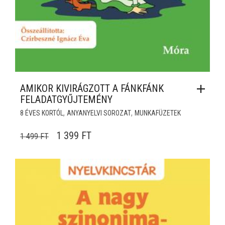
AMIKOR KIVIRÁGZOTT A FÁNKFÁNK
FELADATGYŰJTEMÉNY
,
,
8 ÉVES KORTÓL
ANYANYELVI SOROZAT
MUNKAFÜZETEK
ORIGINAL PRICE WAS: 1 499 FT.
CURRENT PRICE IS: 1 399 FT.
1 399
FT
1 499
FT