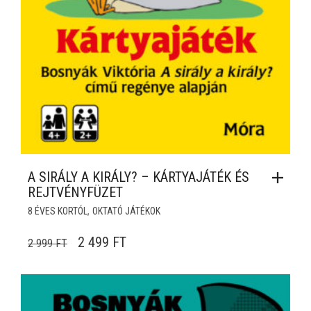
A SIRÁLY A KIRÁLY? – KÁRTYAJÁTÉK ÉS
REJTVÉNYFÜZET
,
8 ÉVES KORTÓL
OKTATÓ JÁTÉKOK
ORIGINAL PRICE WAS: 2 999 FT.
CURRENT PRICE IS: 2 499 FT.
2 499
FT
2 999
FT