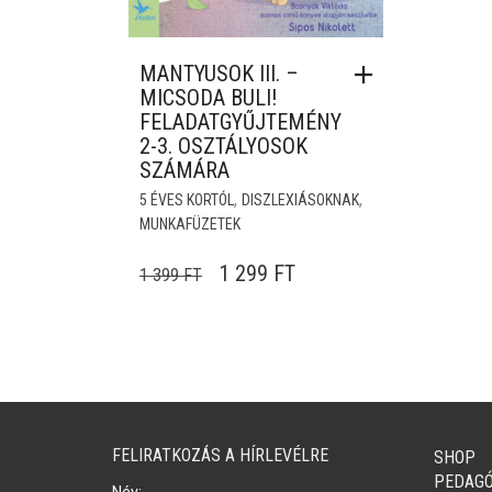
MANTYUSOK III. –
MICSODA BULI!
FELADATGYŰJTEMÉNY
2-3. OSZTÁLYOSOK
SZÁMÁRA
,
,
5 ÉVES KORTÓL
DISZLEXIÁSOKNAK
MUNKAFÜZETEK
ORIGINAL PRICE WAS: 1 399 FT
CURRENT PRICE IS: 1 
1 299
FT
1 399
FT
FELIRATKOZÁS A HÍRLEVÉLRE
SHOP
PEDAG
Név: