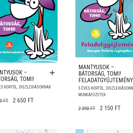
.
499 FT.
MANTYUSOK –
NTYUSOK –
BÁTORSÁG, TOMI!
TORSÁG, TOMI!
FELADATGYŰJTEMÉNY
,
ES KORTÓL
DISZLEXIÁSOKNAK
,
5 ÉVES KORTÓL
DISZLEXIÁSOK
MUNKAFÜZETEK
ORIGINAL PRICE WAS: 3 150 FT.
CURRENT PRICE IS: 2 650 FT.
2 650
FT
50
FT
ORIGINAL PRI
CURRE
2 150
FT
2 390
FT