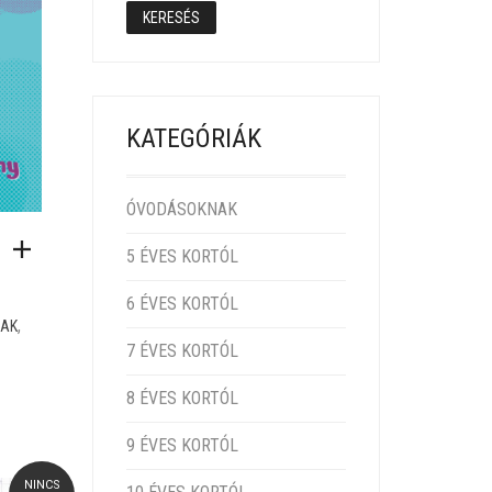
KERESÉS
KATEGÓRIÁK
ÓVODÁSOKNAK
5 ÉVES KORTÓL
6 ÉVES KORTÓL
,
NAK
7 ÉVES KORTÓL
CE WAS: 2 390 FT.
NT PRICE IS: 2 150 FT.
8 ÉVES KORTÓL
9 ÉVES KORTÓL
NINCS