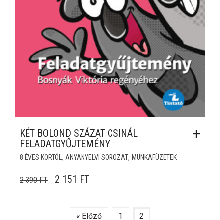
KÉT BOLOND SZÁZAT CSINÁL
FELADATGYŰJTEMÉNY
,
,
8 ÉVES KORTÓL
ANYANYELVI SOROZAT
MUNKAFÜZETEK
ORIGINAL PRICE WAS: 2 390 FT.
CURRENT PRICE IS: 2 151 FT.
2 151
FT
2 390
FT
« Előző
1
2