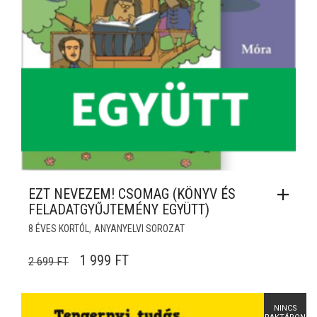
EZT NEVEZEM! CSOMAG (KÖNYV ÉS
FELADATGYŰJTEMÉNY EGYÜTT)
,
8 ÉVES KORTÓL
ANYANYELVI SOROZAT
ORIGINAL PRICE WAS: 2 699 FT.
CURRENT PRICE IS: 1 999 FT.
1 999
FT
2 699
FT
NINCS