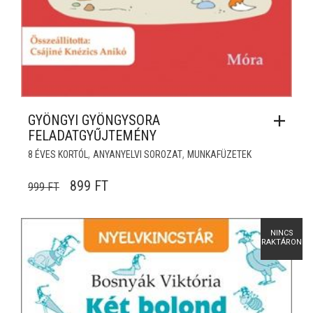
GYÖNGYI GYÖNGYSORA
FELADATGYŰJTEMÉNY
,
,
8 ÉVES KORTÓL
ANYANYELVI SOROZAT
MUNKAFÜZETEK
ORIGINAL PRICE WAS: 999 FT.
CURRENT PRICE IS: 899 FT.
899
FT
999
FT
NINCS
RAKTÁRON