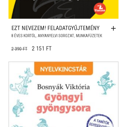
EZT NEVEZEM! FELADATGYŰJTEMÉNY
,
,
8 ÉVES KORTÓL
ANYANYELVI SOROZAT
MUNKAFÜZETEK
ORIGINAL PRICE WAS: 2 390 FT.
CURRENT PRICE IS: 2 151 FT.
2 151
FT
2 390
FT