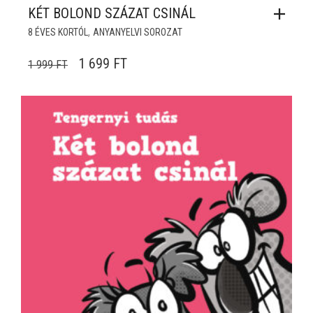
KÉT BOLOND SZÁZAT CSINÁL
,
8 ÉVES KORTÓL
ANYANYELVI SOROZAT
ORIGINAL PRICE WAS: 1 999 FT.
CURRENT PRICE IS: 1 699 FT.
1 699
FT
1 999
FT