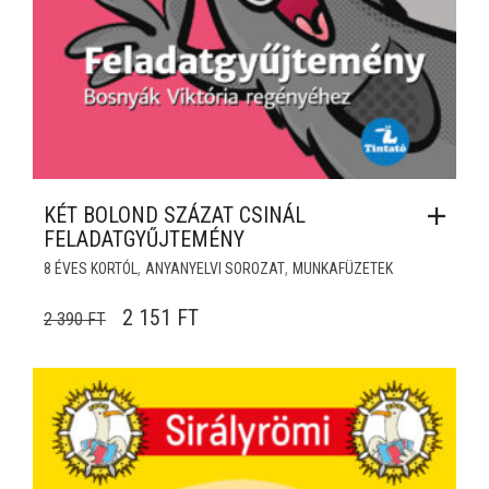
KÉT BOLOND SZÁZAT CSINÁL
FELADATGYŰJTEMÉNY
,
,
8 ÉVES KORTÓL
ANYANYELVI SOROZAT
MUNKAFÜZETEK
ORIGINAL PRICE WAS: 2 390 FT.
CURRENT PRICE IS: 2 151 FT.
2 151
FT
2 390
FT