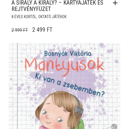
A SIRÁLY A KIRÁLY? – KÁRTYAJÁTÉK ÉS
REJTVÉNYFÜZET
,
8 ÉVES KORTÓL
OKTATÓ JÁTÉKOK
ORIGINAL PRICE WAS: 2 999 FT.
CURRENT PRICE IS: 2 499 FT.
2 499
FT
2 999
FT