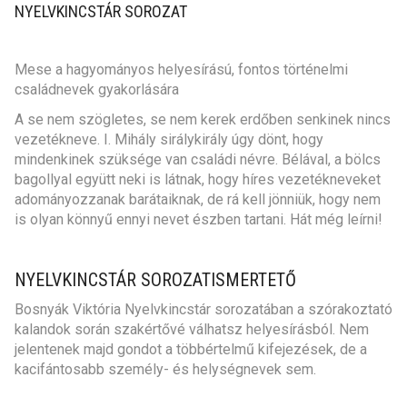
NYELVKINCSTÁR SOROZAT
Mese a hagyományos helyesírású, fontos történelmi
családnevek gyakorlására
A se nem szögletes, se nem kerek erdőben senkinek nincs
vezetékneve. I. Mihály sirálykirály úgy dönt, hogy
mindenkinek szüksége van családi névre. Bélával, a bölcs
bagollyal együtt neki is látnak, hogy híres vezetékneveket
adományozzanak barátaiknak, de rá kell jönniük, hogy nem
is olyan könnyű ennyi nevet észben tartani. Hát még leírni!
NYELVKINCSTÁR SOROZATISMERTETŐ
Bosnyák Viktória Nyelvkincstár sorozatában a szórakoztató
kalandok során szakértővé válhatsz helyesírásból. Nem
jelentenek majd gondot a többértelmű kifejezések, de a
kacifántosabb személy- és helységnevek sem.