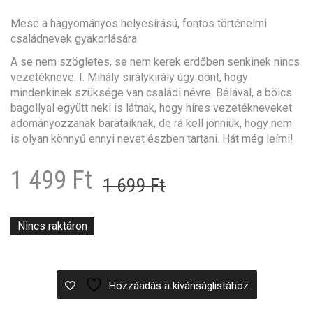
Mese a hagyományos helyesírású, fontos történelmi
családnevek gyakorlására
A se nem szögletes, se nem kerek erdőben senkinek nincs
vezetékneve. I. Mihály sirálykirály úgy dönt, hogy
mindenkinek szüksége van családi névre. Bélával, a bölcs
bagollyal együtt neki is látnak, hogy híres vezetékneveket
adományozzanak barátaiknak, de rá kell jönniük, hogy nem
is olyan könnyű ennyi nevet észben tartani. Hát még leírni!
Original
Current
1 499
Ft
1 699
Ft
price
price
was:
is:
Nincs raktáron
1
1
699 Ft.
499 Ft.
Hozzáadás a kívánságlistához