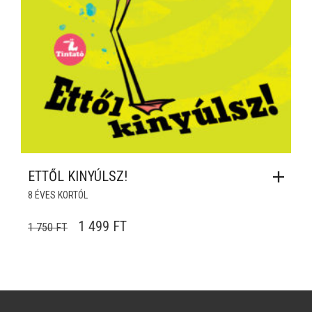
ETTŐL KINYÚLSZ!
8 ÉVES KORTÓL
ORIGINAL PRICE WAS: 1 750 FT.
CURRENT PRICE IS: 1 499 FT.
1 499
FT
1 750
FT