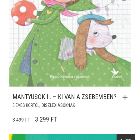
MANTYUSOK II. – KI VAN A ZSEBEMBEN?
,
5 ÉVES KORTÓL
DISZLEXIÁSOKNAK
ORIGINAL PRICE WAS: 3 499 FT.
CURRENT PRICE IS: 3 299 FT.
3 299
FT
3 499
FT