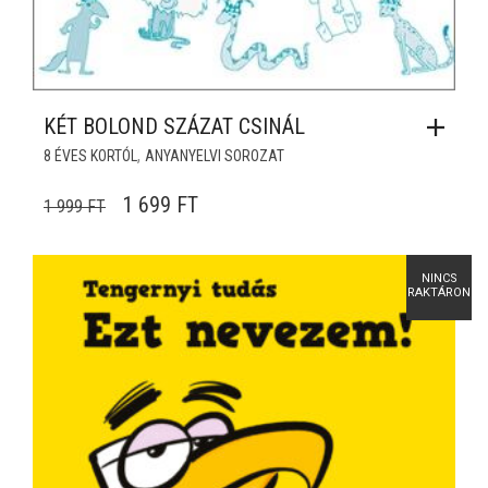
KÉT BOLOND SZÁZAT CSINÁL
,
8 ÉVES KORTÓL
ANYANYELVI SOROZAT
ORIGINAL PRICE WAS: 1 999 FT.
CURRENT PRICE IS: 1 699 FT.
1 699
FT
1 999
FT
NINCS
RAKTÁRON