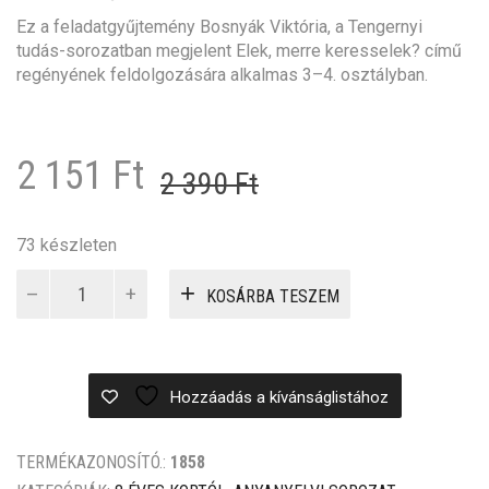
Ez a feladatgyűjtemény Bosnyák Viktória, a Tengernyi
tudás-sorozatban megjelent Elek, merre keresselek? című
regényének feldolgozására alkalmas 3–4. osztályban.
Original
Current
2 151
Ft
2 390
Ft
price
price
was:
is:
73 készleten
Elek,
2
2
KOSÁRBA TESZEM
merre
390 Ft.
151 Ft.
keresselek?
feladatgyűjtemény
mennyiség
Hozzáadás a kívánságlistához
TERMÉKAZONOSÍTÓ.:
1858