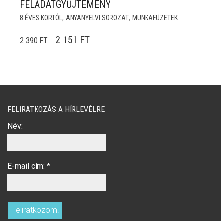
FELADATGYŰJTEMÉNY
,
,
8 ÉVES KORTÓL
ANYANYELVI SOROZAT
MUNKAFÜZETEK
ORIGINAL PRICE WAS: 2 390 FT.
CURRENT PRICE IS: 2 151 FT.
2 151
FT
2 390
FT
FELIRATKOZÁS A HÍRLEVÉLRE
Név:
E-mail cím:
*