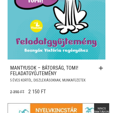
MANTYUSOK – BÁTORSÁG, TOMI!
FELADATGYŰJTEMÉNY
,
,
5 ÉVES KORTÓL
DISZLEXIÁSOKNAK
MUNKAFÜZETEK
ORIGINAL PRICE WAS: 2 390 FT.
CURRENT PRICE IS: 2 150 FT.
2 150
FT
2 390
FT
NINCS
RAKTÁRON