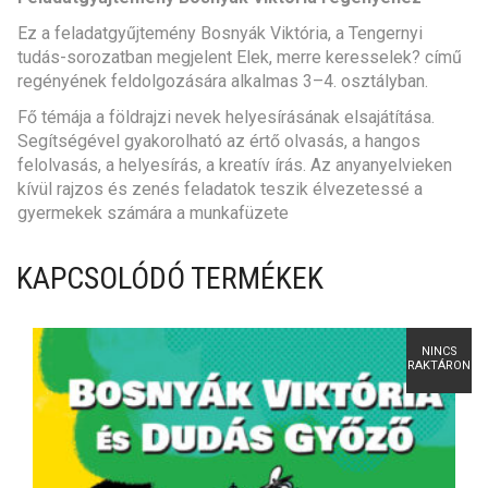
Ez a feladatgyűjtemény Bosnyák Viktória, a Tengernyi
tudás-sorozatban megjelent Elek, merre keresselek? című
regényének feldolgozására alkalmas 3–4. osztályban.
Fő témája a földrajzi nevek helyesírásának elsajátítása.
Segítségével gyakorolható az értő olvasás, a hangos
felolvasás, a helyesírás, a kreatív írás. Az anyanyelvieken
kívül rajzos és zenés feladatok teszik élvezetessé a
gyermekek számára a munkafüzete
KAPCSOLÓDÓ TERMÉKEK
NINCS
RAKTÁRON