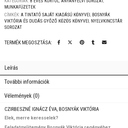
KATEGÓRIÁK:
8 ÉVES KORTÓL
,
ANYANYELVI SOROZAT
,
MUNKAFÜZETEK
CÍMKÉK:
A TINTATÓ SAJÁT KIADÁSÚ KÖNYVEI
,
BOSNYÁK
VIKTÓRIA ÉS DUDÁS GYŐZŐ KÖZÖS KÖNYVEI
,
NYELVKINCSTÁR
SOROZAT
TERMÉK MEGOSZTÁSA:
Leírás
További információk
Vélemények (0)
CZIRBESZNÉ IGNÁCZ ÉVA, BOSNYÁK VIKTÓRIA
Elek, merre keresselek
?
Feladatgyűjtemény Bosnyák Viktória regényéhez