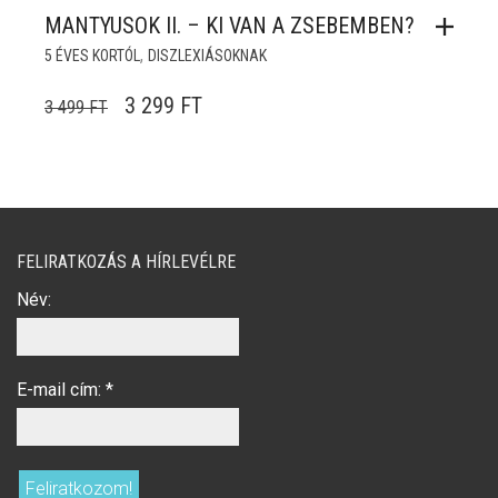
MANTYUSOK II. – KI VAN A ZSEBEMBEN?
,
5 ÉVES KORTÓL
DISZLEXIÁSOKNAK
ORIGINAL PRICE WAS: 3 499 FT.
CURRENT PRICE IS: 3 299 FT.
3 299
FT
3 499
FT
FELIRATKOZÁS A HÍRLEVÉLRE
Név:
E-mail cím:
*