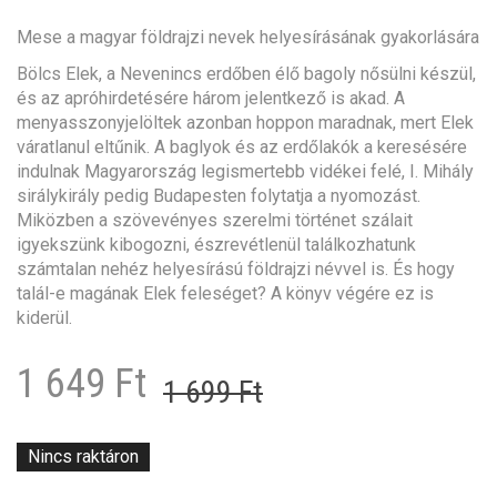
Mese a magyar földrajzi nevek helyesírásának gyakorlására
Bölcs Elek, a Nevenincs erdőben élő bagoly nősülni készül,
és az apróhirdetésére három jelentkező is akad. A
menyasszonyjelöltek azonban hoppon maradnak, mert Elek
váratlanul eltűnik. A baglyok és az erdőlakók a keresésére
indulnak Magyarország legismertebb vidékei felé, I. Mihály
sirálykirály pedig Budapesten folytatja a nyomozást.
Miközben a szövevényes szerelmi történet szálait
igyekszünk kibogozni, észrevétlenül találkozhatunk
számtalan nehéz helyesírású földrajzi névvel is. És hogy
talál-e magának Elek feleséget? A könyv végére ez is
kiderül.
Original
Current
1 649
Ft
1 699
Ft
price
price
was:
is:
Nincs raktáron