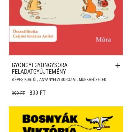
GYÖNGYI GYÖNGYSORA
FELADATGYŰJTEMÉNY
,
,
8 ÉVES KORTÓL
ANYANYELVI SOROZAT
MUNKAFÜZETEK
ORIGINAL PRICE WAS: 999 FT.
CURRENT PRICE IS: 899 FT.
899
FT
999
FT