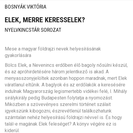
BOSNYÁK VIKTÓRIA
ELEK, MERRE KERESSELEK
?
NYELVKINCSTÁR SOROZAT
Mese a magyar földrajzi nevek helyesírásának
gyakorlására
Bölcs Elek, a Nevenincs erdőben élő bagoly nősülni készül,
és az apróhirdetésére három jelentkező is akad. A
menyasszonyjelöltek azonban hoppon maradnak, mert Elek
váratlanul eltűnik. A baglyok és az erdőlakók a keresésére
indulnak Magyarország legismertebb vidékei felé, I. Mihály
sirálykirály pedig Budapesten folytatja a nyomozást.
Miközben a szövevényes szerelmi történet szálait
igyekszünk kibogozni, észrevétlenül találkozhatunk
számtalan nehéz helyesírású földrajzi névvel is. És hogy
talál-e magának Elek feleséget? A könyv végére ez is
kiderül
.