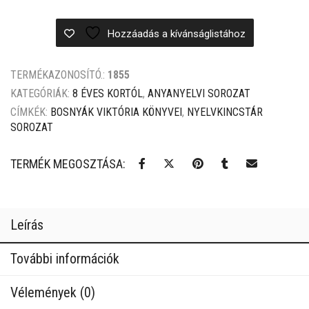
1
1
699 Ft.
649 Ft.
Hozzáadás a kívánságlistához
TERMÉKAZONOSÍTÓ.:
1855
KATEGÓRIÁK:
8 ÉVES KORTÓL
,
ANYANYELVI SOROZAT
CÍMKÉK:
BOSNYÁK VIKTÓRIA KÖNYVEI
,
NYELVKINCSTÁR
SOROZAT
TERMÉK MEGOSZTÁSA:
Leírás
További információk
Vélemények (0)