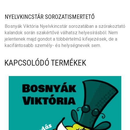
NYELVKINCSTÁR SOROZATISMERTETŐ
Bosnyák Viktória Nyelvkincstár sorozatában a szórakoztató
kalandok során szakértővé válhatsz helyesírásból. Nem
jelentenek majd gondot a többértelmű kifejezések, de a
kacifántosabb személy- és helységnevek sem.
KAPCSOLÓDÓ TERMÉKEK