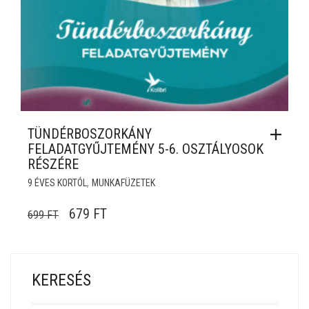
TÜNDÉRBOSZORKÁNY
FELADATGYŰJTEMÉNY 5-6. OSZTÁLYOSOK
RÉSZÉRE
,
9 ÉVES KORTÓL
MUNKAFÜZETEK
ORIGINAL PRICE WAS: 699 FT.
CURRENT PRICE IS: 679 FT.
679
FT
699
FT
KERESÉS