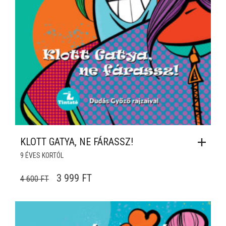
KLOTT GATYA, NE FÁRASSZ!
9 ÉVES KORTÓL
ORIGINAL PRICE WAS: 4 600 FT.
CURRENT PRICE IS: 3 999 FT.
3 999
FT
4 600
FT