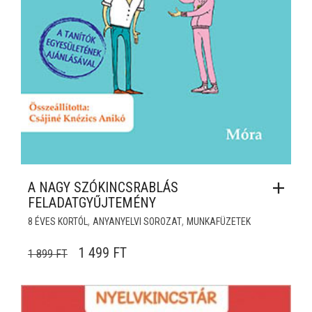
A NAGY SZÓKINCSRABLÁS
FELADATGYŰJTEMÉNY
,
,
8 ÉVES KORTÓL
ANYANYELVI SOROZAT
MUNKAFÜZETEK
ORIGINAL PRICE WAS: 1 899 FT.
CURRENT PRICE IS: 1 499 FT.
1 499
FT
1 899
FT