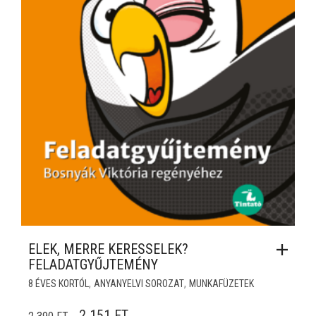
ELEK, MERRE KERESSELEK?
FELADATGYŰJTEMÉNY
,
,
8 ÉVES KORTÓL
ANYANYELVI SOROZAT
MUNKAFÜZETEK
ORIGINAL PRICE WAS: 2 390 FT.
CURRENT PRICE IS: 2 151 FT.
2 151
FT