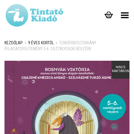
Toggle Menu
KEZDŐLAP
»
9 ÉVES KORTÓL
»
TÜNDÉRBOSZORKÁNY
FELADATGYŰJTEMÉNY 5-6. OSZTÁLYOSOK RÉSZÉRE
NINCS
+
RAKTÁRON