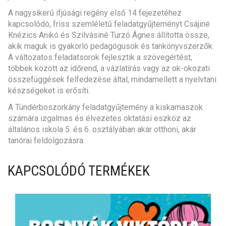
A nagysikerű ifjúsági regény első 14 fejezetéhez
kapcsolódó, friss szemléletű feladatgyűjteményt Csájiné
Knézics Anikó és Szilvásiné Turzó Ágnes állította össze,
akik maguk is gyakorló pedagógusok és tankönyvszerzők.
A változatos feladatsorok fejlesztik a szövegértést,
többek között az időrend, a vázlatírás vagy az ok-okozati
összefüggések felfedezése által, mindamellett a nyelvtani
készségeket is erősíti.
A Tündérboszorkány feladatgyűjtemény a kiskamaszok
számára izgalmas és élvezetes oktatási eszköz az
általános iskola 5. és 6. osztályában akár otthoni, akár
tanórai feldolgozásra.
KAPCSOLÓDÓ TERMÉKEK